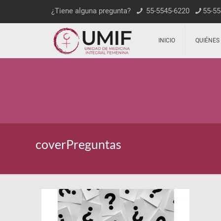
¿Tiene alguna pregunta?
55-5545-6220
55-55
INICIO
QUIÉNES
coverPreguntas