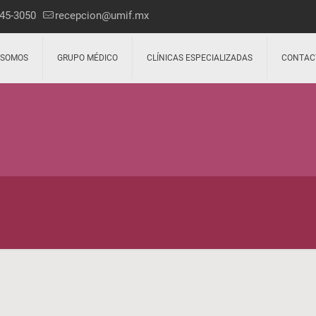
45-3050
recepcion@umif.mx
 SOMOS
GRUPO MÉDICO
CLÍNICAS ESPECIALIZADAS
CONTAC