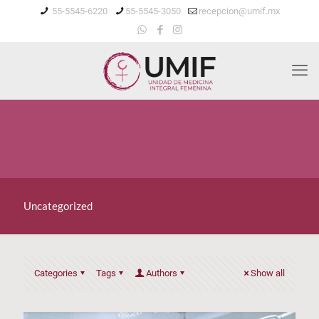
55-5545-6220
55-5545-3050
recepcion@umif.mx
Uncategorized
Categories
Tags
Authors
Show all