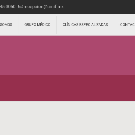
45-3050
recepcion@umif.mx
 SOMOS
GRUPO MÉDICO
CLÍNICAS ESPECIALIZADAS
CONTAC