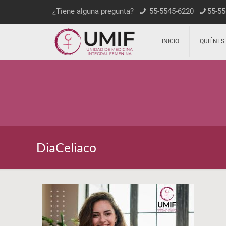
¿Tiene alguna pregunta?
55-5545-6220
55-55
INICIO
QUIÉNES
DiaCeliaco