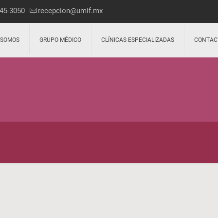
45-3050
recepcion@umif.mx
 SOMOS
GRUPO MÉDICO
CLÍNICAS ESPECIALIZADAS
CONTAC