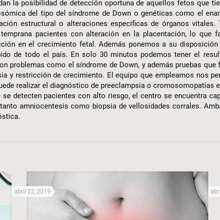
dan la posibilidad de detección oportuna de aquellos fetos que ti
osómica del tipo del síndrome de Down o genéticas como el enan
ación estructural o alteraciones especificas de órganos vitales
emprana pacientes con alteración en la placentación, lo que fa
icción en el crecimiento fetal. Además ponemos a su disposición
pido de todo el país. En solo 30 minutos podemos tener el resu
con problemas como el síndrome de Down, y además pruebas que f
a y restricción de crecimiento. El equipo que empleamos nos per
puede realizar el diagnóstico de preeclampsia o cromosomopatías e
se detecten pacientes con alto riesgo, el centro se encuentra cap
 tanto amniocentesis como biopsia de vellosidades corrales. Amb
stica.
abril 22, 2019
abr