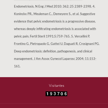
Endometriosis. N Eng J Med 2010: 362; 25 2389-2398. 4.
Koninckx PR., Meuleman C., Demeyere S., et al. Suggestive
evidence that pelvic endometriosis is a progressive disease,
whereas deeply infiltrating endometriosis is associated with
pelvic pain. Fertil Steril 1991;5:759-765. 5. Vercellini P,
Frontino G, Pietropaolo G, Gattei U, Daguati R, Crosignani PG.
Deep endometriosis: definition, pathogenesis, and clinical
management. J Am Assoc Gynecol Laparosc 2004; 11:153-
161.
Visitantes