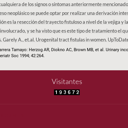
ualquiera de los signos o síntomas anteriormente mencionado
oceso neoplásico se puede optar por realizar una derivación inte
ón es la resección del trayecto fistuloso a nivel de la vejiga y l
nvolucrado, y se ha visto que es este tipo de tratamiento el qu
as. Garely A., et.al. Urogenital tract fistulas in women. UpToDa
rrera Tamayo: Herzog AR, Diokno AC, Brown MB, et al. Urinary inco
eriatr Soc 1994; 42:264.
Visitantes
FRECUENTES