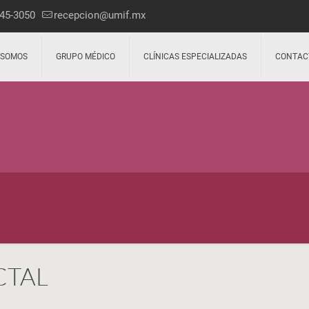
45-3050
recepcion@umif.mx
 SOMOS
GRUPO MÉDICO
CLÍNICAS ESPECIALIZADAS
CONTAC
CTAL