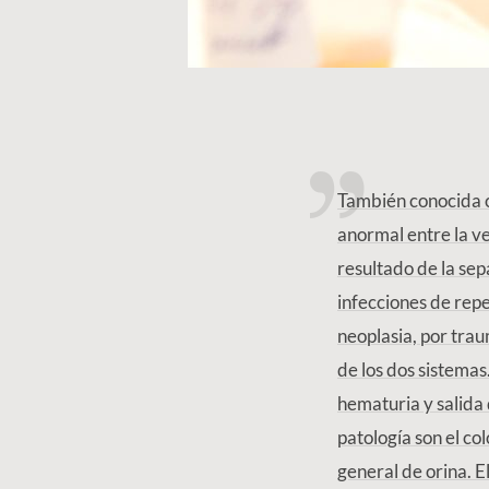
También conocida c
anormal entre la v
resultado de la sep
infecciones de repe
neoplasia, por tra
de los dos sistemas
hematuria y salida 
patología son el c
general de orina. E