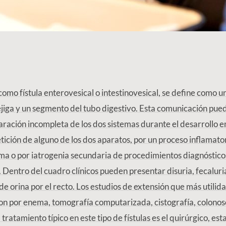
omo fístula enterovesical o intestinovesical, se define como 
ejiga y un segmento del tubo digestivo. Esta comunicación pue
aración incompleta de los dos sistemas durante el desarrollo 
tición de alguno de los dos aparatos, por un proceso inflamator
uma o por iatrogenia secundaria de procedimientos diagnóstico
. Dentro del cuadro clínicos pueden presentar disuria, fecaluri
de orina por el recto. Los estudios de extensión que más utilid
olon por enema, tomografía computarizada, cistografía, colono
l tratamiento típico en este tipo de fístulas es el quirúrgico, e