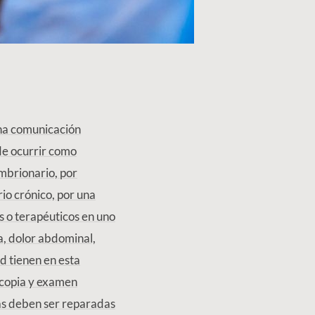
una comunicación
de ocurrir como
embrionario, por
io crónico, por una
s o terapéuticos en uno
a, dolor abdominal,
ad tienen en esta
scopia y examen
stas deben ser reparadas