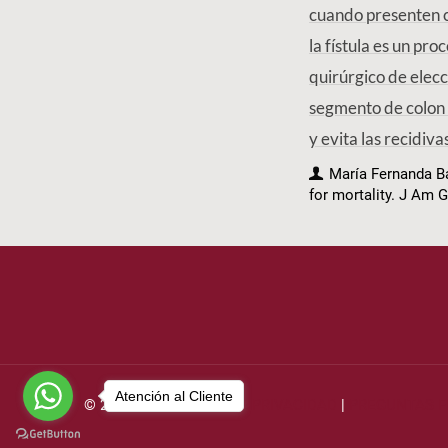
cuando presenten c
la fístula es un pr
quirúrgico de elecci
segmento de colon i
y evita las recidiv
María Fernanda Ba
for mortality. J Am G
Atención al Cliente
© 2021 UMIF |
AVISO DE PRIVACIDAD
|
PREGUNTAS 