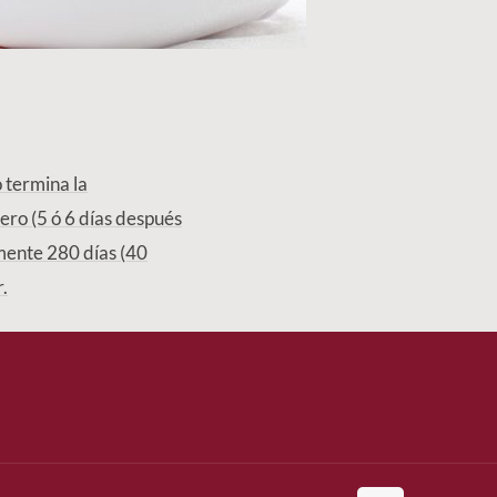
 termina la
tero (5 ó 6 días después
mente 280 días (40
.