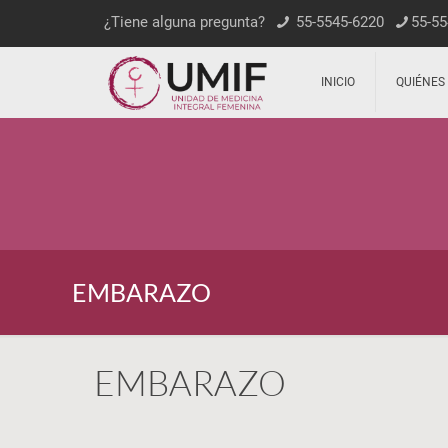
¿Tiene alguna pregunta?
55-5545-6220
55-55
INICIO
QUIÉNES
EMBARAZO
EMBARAZO