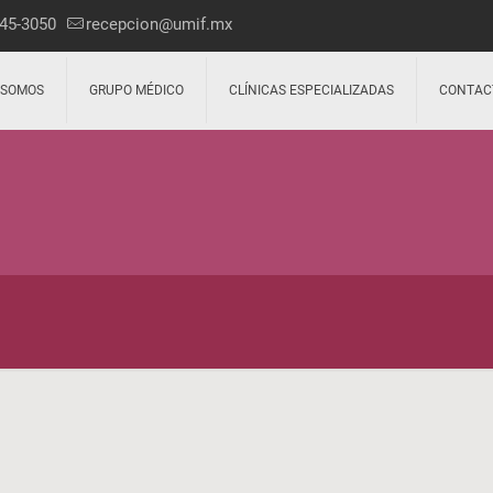
45-3050
recepcion@umif.mx
 SOMOS
GRUPO MÉDICO
CLÍNICAS ESPECIALIZADAS
CONTAC