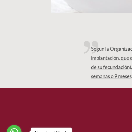
Segun la Organizac
implantación, que e
de su fecundación)
semanas o 9 meses),