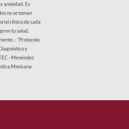
 y ansiedad. Es
tos no se toman
rial clínico de cada
o en tu salud,
mente. - “Protocolo:
“Diagnóstico y
NETEC - Menéndez
Médica Mexicana