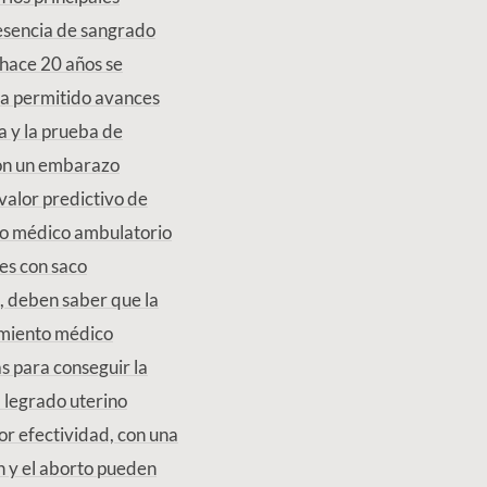
resencia de sangrado
 hace 20 años se
 ha permitido avances
a y la prueba de
con un embarazo
valor predictivo de
to médico ambulatorio
es con saco
, deben saber que la
tamiento médico
s para conseguir la
l legrado uterino
or efectividad, con una
n y el aborto pueden