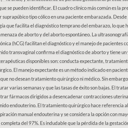
que se pueden identificar. El cuadro clínico más común es la p
or suprapúbico tipo cólico en una paciente embarazada. Desde
gía que facilita el diagnóstico temprano del embarazo, lo que
 amenaza de aborto y del aborto espontáneo. La ultrasonografí
ónica (hCG) facilitan el diagnóstico y el manejo de pacientes 
nido transvaginal confirma el diagnóstico de aborto y tiene un 
terapéuticas disponibles son: conducta expectante, tratamien
úrgico. El manejo expectante es un método indicado en pacient
o que no desean tratamiento quirúrgico ni médico. Sin embargo
rar varias semanas y que las tasas de éxito son bajas. El tra
strar fármacos dirigidos a desencadenar contracciones uterina
nido endouterino. El tratamiento quirúrgico hace referencia a
piración manual endouterina y se considera la opción con may
 completa del 97%. Es indudable que la pérdida de la gestació