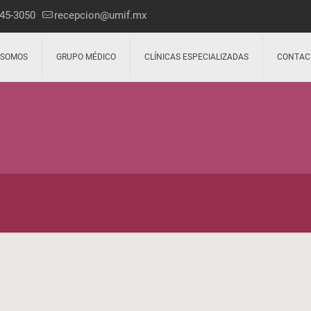
45-3050
recepcion@umif.mx
 SOMOS
GRUPO MÉDICO
CLÍNICAS ESPECIALIZADAS
CONTAC