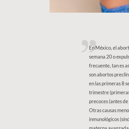
En México, el abor
semana 20 o expuls
frecuente, tan es a
son abortos preclín
en las primeras 8 s
trimestre (primera
precoces (antes de
Otras causas menos
inmunológicos (sínd
materna avanzada (