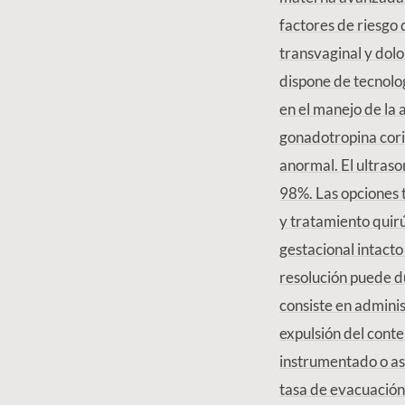
factores de riesgo 
transvaginal y dol
dispone de tecnolo
en el manejo de la
gonadotropina cori
anormal. El ultraso
98%. Las opciones 
y tratamiento quir
gestacional intact
resolución puede du
consiste en admini
expulsión del conte
instrumentado o as
tasa de evacuación