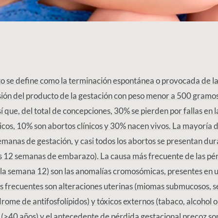
to se define como la terminación espontánea o provocada de la
ión del producto de la gestación con peso menor a 500 gramos
sí que, del total de concepciones, 30% se pierden por fallas en
icos, 10% son abortos clínicos y 30% nacen vivos. La mayoría 
emanas de gestación, y casi todos los abortos se presentan dur
s 12 semanas de embarazo). La causa más frecuente de las pé
 la semana 12) son las anomalías cromosómicas, presentes en 
 frecuentes son alteraciones uterinas (miomas submucosos, se
rome de antifosfolípidos) y tóxicos externos (tabaco, alcohol 
>40 años) y el antecedente de pérdida gestacional precoz son 