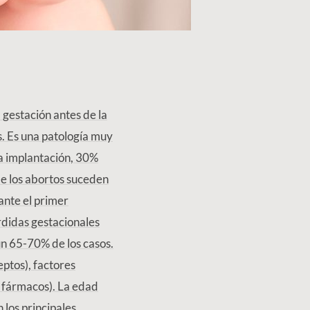
 gestación antes de la
. Es una patología muy
 la implantación, 30%
de los abortos suceden
ante el primer
rdidas gestacionales
un 65-70% de los casos.
ptos), factores
o fármacos). La edad
los principales