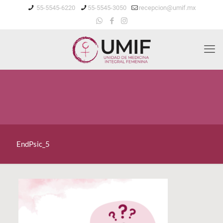
55-5545-6220
55-5545-3050
recepcion@umif.mx
EndPsic_5